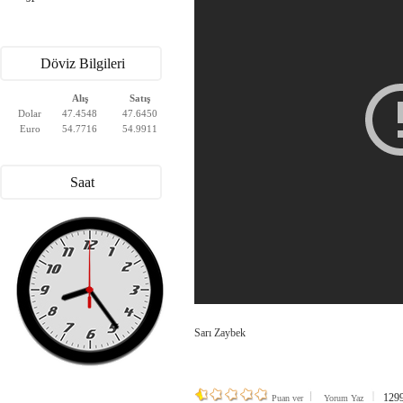
Döviz Bilgileri
Alış
Satış
Dolar
47.4548
47.6450
Euro
54.7716
54.9911
Saat
Sarı Zaybek
1299 
Puan ver
Yorum Yaz