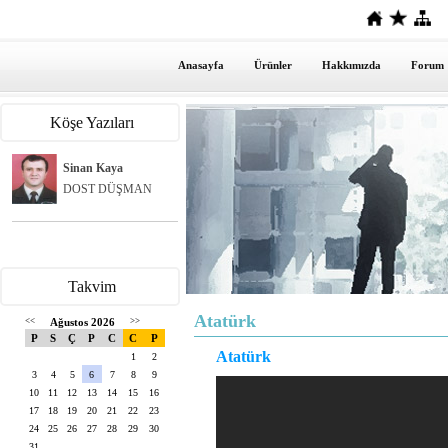
Anasayfa
Ürünler
Hakkımızda
Forum
Köşe Yazıları
Sinan Kaya
DOST DÜŞMAN
Takvim
Atatürk
<<
Ağustos 2026
>>
P
S
Ç
P
C
C
P
Atatürk
1
2
3
4
5
6
7
8
9
10
11
12
13
14
15
16
17
18
19
20
21
22
23
24
25
26
27
28
29
30
31