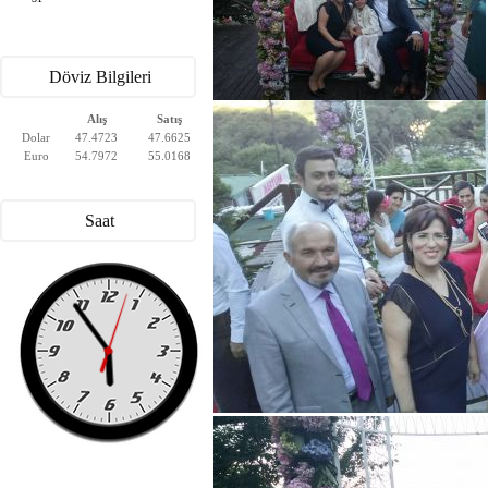
Döviz Bilgileri
Alış
Satış
Dolar
47.4723
47.6625
Euro
54.7972
55.0168
Saat