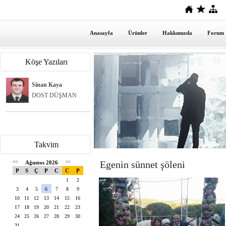
Anasayfa
Ürünler
Hakkımızda
Forum
Köşe Yazıları
Sinan Kaya
DOST DÜŞMAN
Takvim
Egenin sünnet şöleni
<<
Ağustos 2026
>>
P
S
Ç
P
C
C
P
1
2
3
4
5
6
7
8
9
10
11
12
13
14
15
16
17
18
19
20
21
22
23
24
25
26
27
28
29
30
31